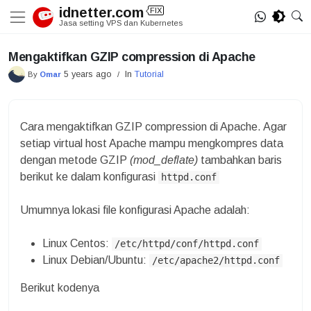
Skip
idnetter.com
FIX
to
Jasa setting VPS dan Kubernetes
content
Mengaktifkan GZIP compression di Apache
5 years ago
In
Tutorial
By
Omar
/
Cara mengaktifkan GZIP compression di Apache. Agar
setiap virtual host Apache mampu mengkompres data
dengan metode GZIP
(mod_deflate)
tambahkan baris
berikut ke dalam konfigurasi
httpd.conf
Umumnya lokasi file konfigurasi Apache adalah:
Linux Centos:
/etc/httpd/conf/httpd.conf
Linux Debian/Ubuntu:
/etc/apache2/httpd.conf
Berikut kodenya