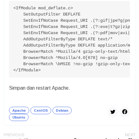
<IfModule mod_deflate.c>

    SetOutputFilter DEFLATE

    SetEnvIfNoCase Request_URI .(?:gif|jpe?g|png)$ 
    SetEnvIfNoCase Request_URI .(?:exe|t?gz|zip|bz2
    SetEnvIfNoCase Request_URI .(?:pdf|mov|avi|mp3|
    AddOutputFilterByType DEFLATE text/*

    AddOutputFilterByType DEFLATE application/ms* a
    BrowserMatch ^Mozilla/4 gzip-only-text/html

    BrowserMatch ^Mozilla/4.0[678] no-gzip

    BrowserMatch \bMSIE !no-gzip !gzip-only-text/ht
</IfModule>
Simpan dan restart Apache.
Apache
CentOS
Debian
Ubuntu
Post
PREVIOUS
NEXT