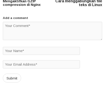
navigation
Mengaktifkan GZIP
Cara menggabungkan file
compression di Nginx
teks di Linux
Add a comment