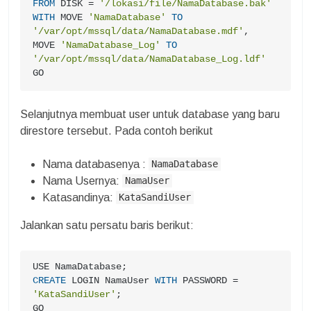
FROM
 DISK 
=
'/lokasi/file/NamaDatabase.bak'
WITH
 MOVE 
'NamaDatabase'
TO
'/var/opt/mssql/data/NamaDatabase.mdf'
,

MOVE 
'NamaDatabase_Log'
TO
'/var/opt/mssql/data/NamaDatabase_Log.ldf'
GO
Selanjutnya membuat user untuk database yang baru
direstore tersebut. Pada contoh berikut
Nama databasenya :
NamaDatabase
Nama Usernya:
NamaUser
Katasandinya:
KataSandiUser
Jalankan satu persatu baris berikut:
CREATE
 LOGIN NamaUser 
WITH
 PASSWORD 
=
'KataSandiUser'
;

GO
