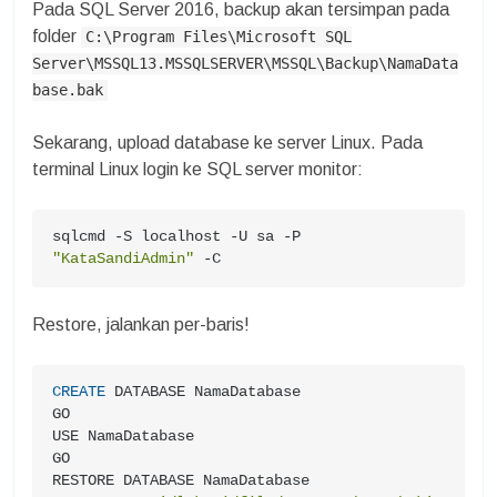
Pada SQL Server 2016, backup akan tersimpan pada
folder
C:\Program Files\Microsoft SQL
Server\MSSQL13.MSSQLSERVER\MSSQL\Backup\NamaData
base.bak
Sekarang, upload database ke server Linux. Pada
terminal Linux login ke SQL server monitor:
sqlcmd -S localhost -U sa -P 
"KataSandiAdmin"
 -C
Restore, jalankan per-baris!
CREATE
 DATABASE NamaDatabase

GO

USE NamaDatabase

GO
