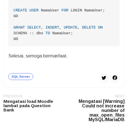
CREATE
USER
 NamaUser 
FOR
 LOGIN NamaUser;

GO

GRANT
SELECT
, 
INSERT
, 
UPDATE
, 
DELETE
ON
SCHEMA :: dbo 
TO
 NamaUser;

GO
Selesai, semoga bermanfaat.
SQL Server
Post
PREVIOUS
NEXT
navigation
Mengatasi load Moodle
Mengatasi [Warning]
lambat pada Question
Could not increase
Bank
number of
max_open_files
MySQL/MariaDB