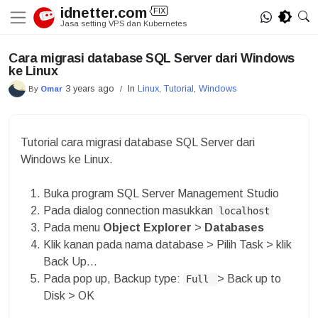
Skip
idnetter.com
FIX
to
Jasa setting VPS dan Kubernetes
content
Cara migrasi database SQL Server dari Windows
ke Linux
3 years ago
In
Linux
,
Tutorial
,
Windows
By
Omar
/
Tutorial cara migrasi database SQL Server dari
Windows ke Linux.
Buka program SQL Server Management Studio
Pada dialog connection masukkan
localhost
Pada menu
Object Explorer
>
Databases
Klik kanan pada nama database > Pilih Task > klik
Back Up…
Pada pop up, Backup type:
> Back up to
Full
Disk > OK