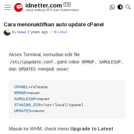
Skip
idnetter.com
FIX
to
Jasa setting VPS dan Kubernetes
content
Cara menonaktifkan auto update cPanel
2 years ago
In
Linux
By
Omar
/
Akses Terminal, kemudian edit file
, ganti value
,
,
/etc/cpupdate.conf
RPMUP
SARULESUP
dan
menjadi
UPDATES
never
CPANEL
RPMUP
SARULESUP
STAGING_DIR
UPDATES
=never
Masuk ke WHM, check menu
Upgrade to Latest