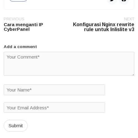
Post
PREVIOUS
NEXT
navigation
Cara menganti IP
Konfigurasi Nginx rewrite
CyberPanel
rule untuk Inlislite v3
Add a comment