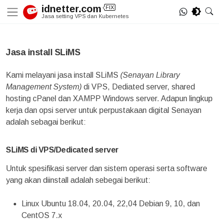
Skip
idnetter.com
FIX
to
Jasa setting VPS dan Kubernetes
content
Jasa install SLiMS
Kami melayani jasa install SLiMS
(Senayan Library
Management System)
di VPS, Dediated server, shared
hosting cPanel dan XAMPP Windows server. Adapun lingkup
kerja dan opsi server untuk perpustakaan digital Senayan
adalah sebagai berikut:
SLiMS di VPS/Dedicated server
Untuk spesifikasi server dan sistem operasi serta software
yang akan diinstall adalah sebegai berikut:
Linux Ubuntu 18.04, 20.04, 22,04 Debian 9, 10, dan
CentOS 7.x