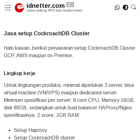
Skip
idnetter.com
FIX
to
Jasa setting VPS dan Kubernetes
content
Jasa setup CockroachDB Cluster
Halo kawan, berikut penawaran setup CockroachDB Cluster
GCP, AWS maupun on Premise.
Lingkup kerja
Untuk lingkungan produksi, minimal diperlukan 3 server, bisa
virtual machine (VM/VPS) maupun dedicated server.
Minimum spesifikasi per server: 8 core CPU, Memory 16GB,
disk 80GB, sedangkan untuk load balancer HAProxy/Nginx
spesifikasinya: 2 vcore, 2GB RAM
Setup Haproxy
Setup CockroachDB cluster