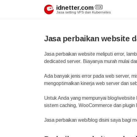
Skip
idnetter.com
FIX
to
Jasa setting VPS dan Kubernetes
content
Jasa perbaikan website d
Jasa perbaikan website meliputi error, lamb
dedicated server. Biayanya murah mulai da
Ada banyak jenis error pada web server, mi
mengoptimalkan kinerja web server dan se
Untuk Anda yang mempunyai blog/website be
sistem caching, WooCommerce dan plugin la
Jasa perbaikan web/blog disini saya bagi m