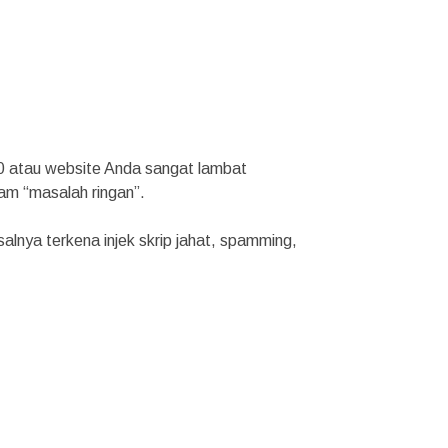
0 atau website Anda sangat lambat
lam “masalah ringan”.
alnya terkena injek skrip jahat, spamming,