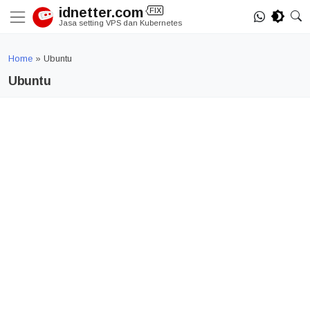
Skip
idnetter.com
FIX
to
Jasa setting VPS dan Kubernetes
content
Home
»
Ubuntu
Ubuntu