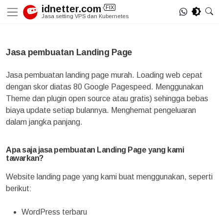
Skip
idnetter.com
FIX
to
Jasa setting VPS dan Kubernetes
content
Jasa pembuatan Landing Page
Jasa pembuatan landing page murah. Loading web cepat
dengan skor diatas 80 Google Pagespeed. Menggunakan
Theme dan plugin open source atau gratis) sehingga bebas
biaya update setiap bulannya. Menghemat pengeluaran
dalam jangka panjang.
Apa saja jasa pembuatan Landing Page yang kami
tawarkan?
Website landing page yang kami buat menggunakan, seperti
berikut:
WordPress terbaru