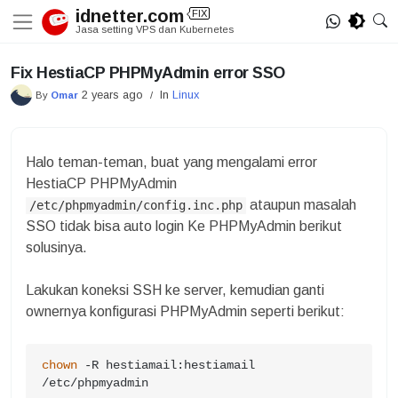
Skip
idnetter.com
FIX
to
Jasa setting VPS dan Kubernetes
content
Fix HestiaCP PHPMyAdmin error SSO
2 years ago
In
Linux
By
Omar
/
Halo teman-teman, buat yang mengalami error
HestiaCP PHPMyAdmin
ataupun masalah
/etc/phpmyadmin/config.inc.php
SSO tidak bisa auto login Ke PHPMyAdmin berikut
solusinya.
Lakukan koneksi SSH ke server, kemudian ganti
ownernya konfigurasi PHPMyAdmin seperti berikut:
chown
 -R hestiamail:hestiamail 
/etc/phpmyadmin