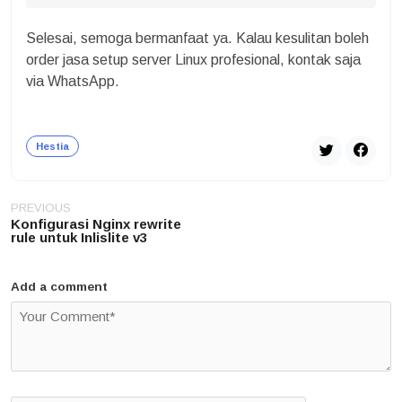
Selesai, semoga bermanfaat ya. Kalau kesulitan boleh
order jasa setup server Linux profesional, kontak saja
via WhatsApp.
Hestia
Post
PREVIOUS
navigation
Konfigurasi Nginx rewrite
rule untuk Inlislite v3
Add a comment