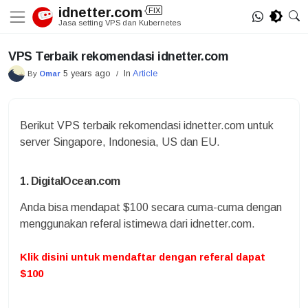
Skip
idnetter.com
FIX
to
Jasa setting VPS dan Kubernetes
content
VPS Terbaik rekomendasi idnetter.com
5 years ago
In
Article
By
Omar
/
Berikut VPS terbaik rekomendasi idnetter.com untuk
server Singapore, Indonesia, US dan EU.
1. DigitalOcean.com
Anda bisa mendapat $100 secara cuma-cuma dengan
menggunakan referal istimewa dari idnetter.com.
Klik disini untuk mendaftar dengan referal dapat
$100