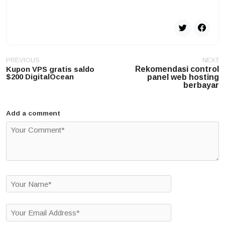
Post
PREVIOUS
NEXT
navigation
Kupon VPS gratis saldo
Rekomendasi control
$200 DigitalOcean
panel web hosting
berbayar
Add a comment