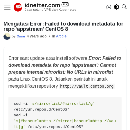
Skip
idnetter.com
FIX
to
Jasa setting VPS dan Kubernetes
content
Mengatasi Error: Failed to download metadata for
repo ‘appstream’ CentOS 8
4 years ago
In
Article
By
Omar
/
Error saat update atau install software
Error: Failed to
download metadata for repo ‘appstream’: Cannot
prepare internal mirrorlist: No URLs in mirrorlist
pada Linux CentOS 8. Jalankan perintah ini untuk
mengaktifkan repository
http://vault.centos.org
sed -i 
's/mirrorlist/#mirrorlist/g'
/etc/yum.repos.d/CentOS*

sed -i 
's|#baseurl=http://mirror|baseurl=http://vau
lt|g'
 /etc/yum.repos.d/CentOS*