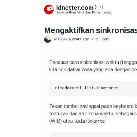
Skip
idnetter.com
FIX
to
Jasa setting VPS dan Kubernetes
content
Mengaktifkan sinkronisas
4 years ago
In
Linux
By
Omar
/
Panduan cara sinkronisasi waktu (tanggal
kita cek daftar zona yang ada dengan per
timedatectl list-timezones
Tekan tombol naviagasi pada keyboard ke
tentukan dan atur zona waktu, sebagai c
(WIB) atau
Asia/Jakarta