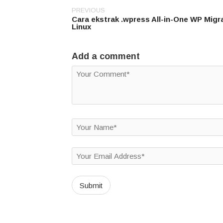
PREVIOUS
Post
Cara ekstrak .wpress All-in-One WP Migra
navigation
Linux
Add a comment