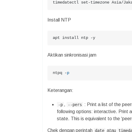
timedatectl set-timezone Asia/Jak
Install NTP
apt install ntp -y
Aktikan sinkronisasi jam
ntpq -
p
Keterangan:
,
: Print a list of the pe
-p
--pers
following options: interactive. Print 
state. This is equivalent to the ‘pee
Chek dengan perintah
atau
date
timed