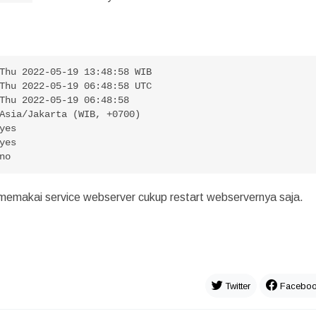
Thu 2022-05-19 13:48:58 WIB

es

: no
a memakai service webserver cukup restart webservernya saja.
Twitter
Facebo