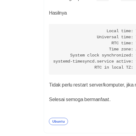
Hasilnya
                      Local time: 
                  Universal time: Thu 2022-05-19 06:48:58 UTC

                        RTC time: Thu 2022-05-19 06:48:58

                       Time zone: Asia/Jakarta (WIB, +0700)

       System clock synchronized: yes

systemd-timesyncd.service active: y
                 RTC in local TZ
Tidak perlu restart server/komputer, jik
Selesai semoga bermanfaat.
Ubuntu