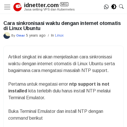
Skip
idnetter.com
MIG
to
Jasa setting VPS dan Kubernetes
content
Cara sinkronisasi waktu dengan internet otomatis
di Linux Ubuntu
5 years ago
In
Linux
By
Omar
/
Artikel singkat ini akan menjelaskan cara sinkronisasi
waktu dengan internet otomatis di Linux Ubuntu serta
bagaimana cara mengatasi masalah NTP support.
Pertama untuk megatasi error
ntp support is not
installed
kita terlebih dulu harus install NTP melalui
Terminal Emulator.
Buka Terminal Emulator dan install NTP dengan
command
berikut