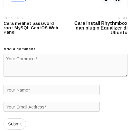
Post
PREVIOUS
NEXT
navigation
Cara melihat password
Cara install Rhythmbox
root MySQL CentOS Web
dan plugin Equalizer di
Panel
Ubuntu
Add a comment