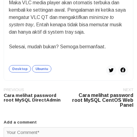
Maka VLC media player akan otomatis terbuka dan
kembali ke settingan awal. Pengalaman ini ketika saya
mengatur VLC QT dan mengaktifkan
minimize to
system tray
, Entah kenapa tidak bisa memutar musik
dan hanya aktif di system tray saja.
Selesai, mudah bukan? Semoga bermanfaat.
Desktop
Ubuntu
Post
PREVIOUS
NEXT
navigation
Cara melihat password
Cara melihat password
root MySQL DirectAdmin
root MySQL CentOS Web
Panel
Add a comment