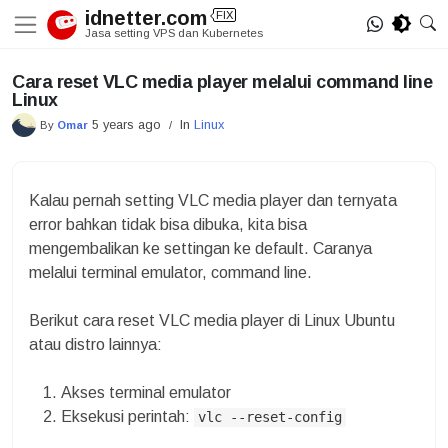
Skip
idnetter.com
FIX
to
Jasa setting VPS dan Kubernetes
content
Cara reset VLC media player melalui command line
Linux
5 years ago
In
Linux
By
Omar
/
Kalau pernah setting VLC media player dan ternyata
error bahkan tidak bisa dibuka, kita bisa
mengembalikan ke settingan ke default. Caranya
melalui terminal emulator, command line.
Berikut cara reset VLC media player di Linux Ubuntu
atau distro lainnya:
Akses terminal emulator
Eksekusi perintah:
vlc --reset-config