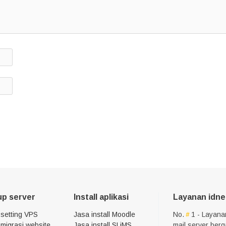
up server
Install aplikasi
Layanan idne
 setting VPS
Jasa install Moodle
No.
1 - Layana
migrasi website
Jasa install SLiMS
mail server ber