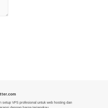
tter.com
n setup VPS profesional untuk web hosting dan
garansi dengan harga terjangkau.