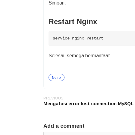
Simpan.
Restart Nginx
service nginx restart
Selesai, semoga bermanfaat.
Nginx
PREVIOUS
Post
Mengatasi error lost connection MySQL
navigation
Add a comment