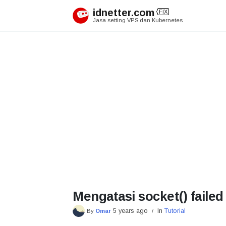
Skip
idnetter.com
FIX
to
Jasa setting VPS dan Kubernetes
content
Mengatasi socket() failed
5 years ago
In
Tutorial
By
Omar
/