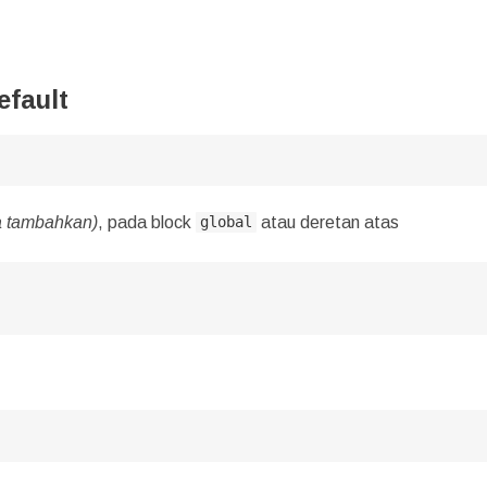
efault
da tambahkan)
, pada block
atau deretan atas
global