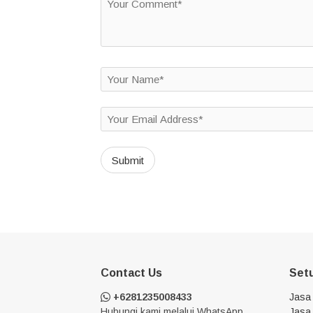
Contact Us
Set
+6281235008433
Jasa
Hubungi kami melalui WhatsApp
Jasa 