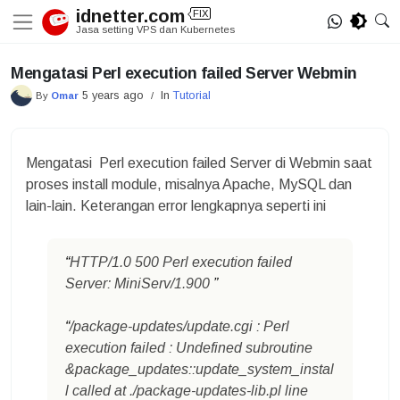
Skip
idnetter.com
FIX
to
Jasa setting VPS dan Kubernetes
content
Mengatasi Perl execution failed Server Webmin
5 years ago
In
Tutorial
By
Omar
/
Mengatasi Perl execution failed Server di Webmin saat
proses install module, misalnya Apache, MySQL dan
lain-lain. Keterangan error lengkapnya seperti ini
HTTP/1.0 500 Perl execution failed
Server: MiniServ/1.900
/package-updates/update.cgi : Perl
execution failed : Undefined subroutine
&package_updates::update_system_instal
l called at ./package-updates-lib.pl line