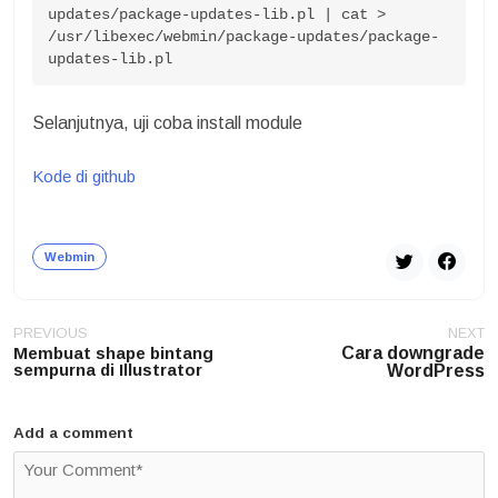
updates/package-updates-lib.pl | cat > 
/usr/libexec/webmin/package-updates/package-
updates-lib.pl
Selanjutnya, uji coba install module
Kode di github
Webmin
Post
PREVIOUS
NEXT
navigation
Membuat shape bintang
Cara downgrade
sempurna di Illustrator
WordPress
Add a comment