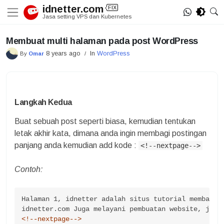
Skip
idnetter.com
FIX
to
Jasa setting VPS dan Kubernetes
content
Membuat multi halaman pada post WordPress
8 years ago
In
WordPress
By
Omar
/
Langkah Kedua
Buat sebuah post seperti biasa, kemudian tentukan
letak akhir kata, dimana anda ingin membagi postingan
panjang anda kemudian add kode :
<!--nextpage-->
Contoh:
Halaman 1, idnetter adalah situs tutorial membangun
<!--nextpage-->