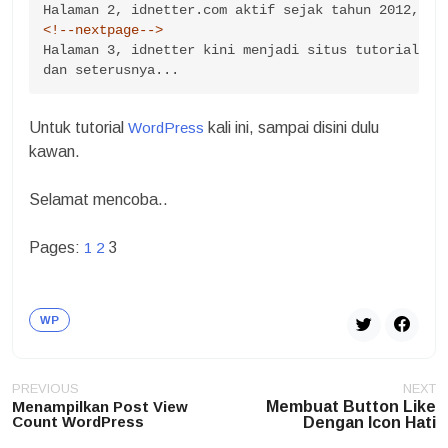
<!--nextpage-->
Halaman 3, idnetter kini menjadi situs tutorial Lin
dan seterusnya...
Untuk tutorial
WordPress
kali ini, sampai disini dulu
kawan.
Selamat mencoba..
Pages:
1
2
3
WP
Post
PREVIOUS
NEXT
navigation
Menampilkan Post View
Membuat Button Like
Count WordPress
Dengan Icon Hati