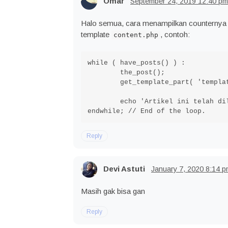
Omar
September 24, 2019
12:40 pm
Halo semua, cara menampilkan counternya se
template
, contoh:
content.php
while ( have_posts() ) :

	the_post();

	get_template_part( 'template-parts/content', get_post_type() );

	echo 'Artikel ini telah dilihat : '.id_get_post_views(get_the_ID()).' kali.';

Reply
Devi Astuti
January 7, 2020
8:14 p
Masih gak bisa gan
Reply