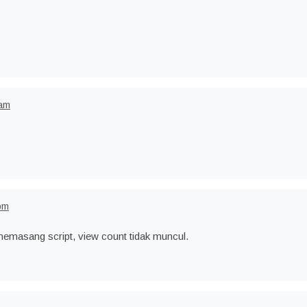
 am
pm
emasang script, view count tidak muncul.