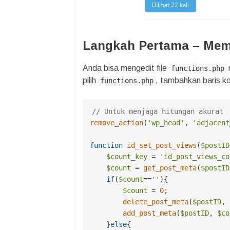
Langkah Pertama – Mem
Anda bisa mengedit file
functions.php
pilih
, tambahkan baris ko
functions.php
// Untuk menjaga hitungan akurat
remove_action
(
'wp_head'
, 
'adjacent
function
id_set_post_views
(
$postID
$count_key
 = 
'id_post_views_co
$count
 = 
get_post_meta
(
$postID
if
(
$count
==
''
){

$count
 = 
0
;

delete_post_meta
(
$postID
, 
add_post_meta
(
$postID
, 
$co
    }
else
{
