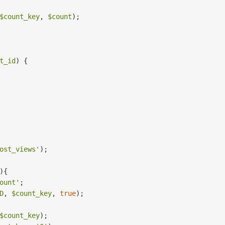
$count_key
, 
$count
);

t_id
) 
{

ost_views'
);

)
{

ount'
;

D
, 
$count_key
, 
true
);

$count_key
);
