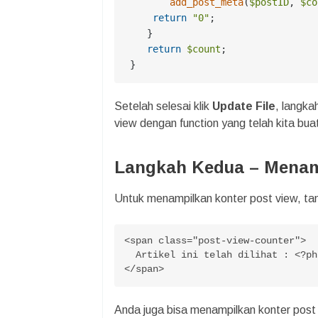
add_post_meta
(
$postID
, 
$co
return
"0"
;

    }

return
$count
;

 }
Setelah selesai klik
Update File
, langka
view dengan function yang telah kita buat 
Langkah Kedua – Menam
Untuk menampilkan konter post view, ta
<span class="post-view-counter">

  Artikel ini telah dilihat : <?ph
</span>
Anda juga bisa menampilkan konter pos