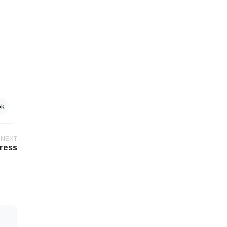
ok
NEXT
ress