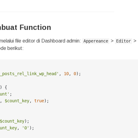
buat Function
melalui file editor di Dashboard admin:
>
>
Appereance
Editor
de berikut:
_posts_rel_link_wp_head'
, 
10
, 
0
);

) 
{

unt'
;

, 
$count_key
, 
true
);

$count_key
);

unt_key
, 
'0'
);
