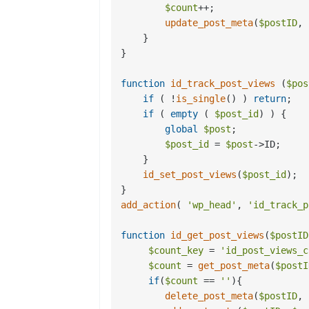
$count
++;

update_post_meta
(
$postID
, 
    }

}

function
id_track_post_views
 (
$pos
if
 ( !
is_single
() ) 
return
;

if
 ( 
empty
 ( 
$post_id
) ) {

global
$post
;

$post_id
 = 
$post
->ID;    

    }

id_set_post_views
(
$post_id
);

add_action
( 
'wp_head'
, 
'id_track_p
function
id_get_post_views
(
$postID
$count_key
 = 
'id_post_views_c
$count
 = 
get_post_meta
(
$postI
if
(
$count
 == 
''
){

delete_post_meta
(
$postID
, 