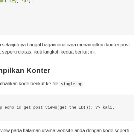
unt_key
, 
'0'
);

h selanjutnya tinggal bagaimana cara menampilkan konter post
seperti diatas, ikuti langkah kedua berikut ini.
pilkan Konter
mbahkan kode berikut ke file
single.hp
p echo id_get_post_views(get_the_ID()); ?> kali.

t view pada halaman utama website anda dengan kode seperti