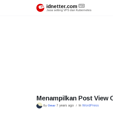
Skip
idnetter.com
FIX
MIG
RASI
to
Jasa setting VPS dan Kubernetes
content
Menampilkan Post View 
7 years ago
In
WordPress
By
Omar
/