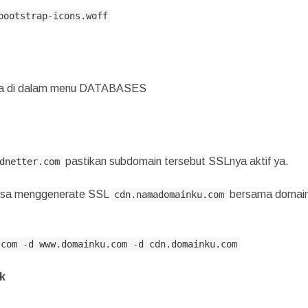
bootstrap-icons.woff
 ada di dalam menu DATABASES
pastikan subdomain tersebut SSLnya aktif ya.
dnetter.com
bisa menggenerate SSL
bersama domai
cdn.namadomainku.com
.com -d www.domainku.com -d cdn.domainku.com
k