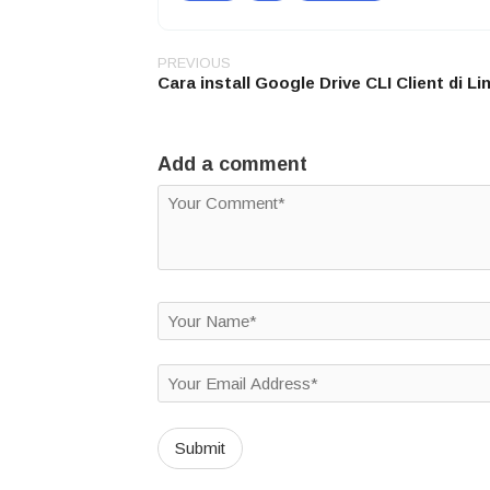
PREVIOUS
Post
Cara install Google Drive CLI Client di Li
navigation
Add a comment