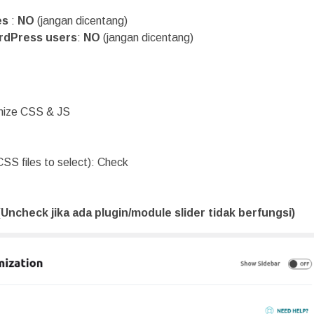
es
:
NO
(jangan dicentang)
ordPress users
:
NO
(jangan dicentang)
mize CSS & JS
CSS files to select): Check
(Uncheck jika ada plugin/module slider tidak berfungsi)