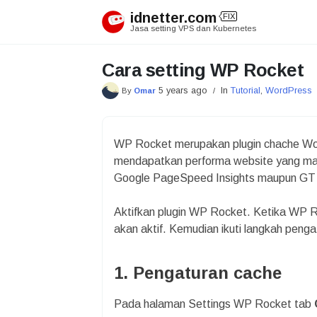
Skip
idnetter.com
FIX
to
Jasa setting VPS dan Kubernetes
content
Cara setting WP Rocket
5 years ago
In
Tutorial
,
WordPress
By
Omar
/
WP Rocket merupakan plugin chache Wor
mendapatkan performa website yang mak
Google PageSpeed Insights maupun GT Me
Aktifkan plugin WP Rocket. Ketika WP 
akan aktif. Kemudian ikuti langkah peng
1. Pengaturan cache
Pada halaman Settings WP Rocket tab