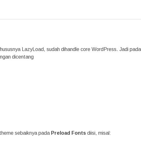
khususnya LazyLoad, sudah dihandle core WordPress. Jadi pada
jangan dicentang
a theme sebaiknya pada
Preload Fonts
diisi, misal: