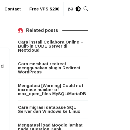
Contact
Free VPS $200
Related posts
Cara install Collabora Online –
Built-in CODE Server di
Nextcloud
Cara membuat redirect
di
menggunakan plugin Redirect
WordPress
Mengatasi [Warning] Could not
increase number of
max_open_files MySQL/MariaDB
Cara migrasi database SQL
Server dari Windows ke Linux
Mengatasi load Moodle lambat
pada Question Bank