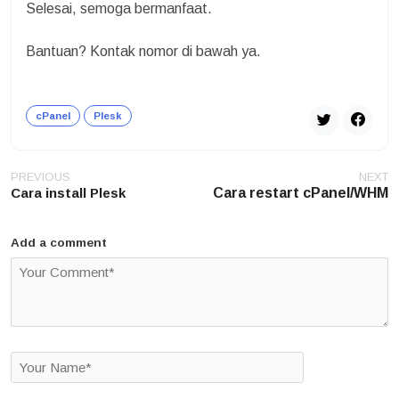
Selesai, semoga bermanfaat.
Bantuan? Kontak nomor di bawah ya.
cPanel
Plesk
Post
PREVIOUS
NEXT
navigation
Cara install Plesk
Cara restart cPanel/WHM
Add a comment