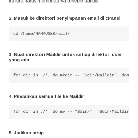
itu kita harus membuatnya terlebih dahulu.
2. Masuk ke direktori penyimpanan email di cPanel
cd /home/NAMAUSER/mail/
3. Buat direktori Maildir untuk setiap direktori user
yang ada
for dir in ./*; do mkdir -- "$dir/Maildir"; done
4. Pindahkan semua file ke Maildir
for dir in ./*; do mv -- "$dir/*" "$dir/Maildir/";
5. Jadikan arsip