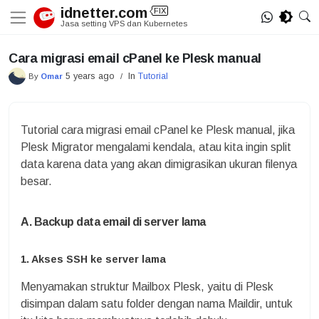
Skip
idnetter.com
FIX
to
Jasa setting VPS dan Kubernetes
content
Cara migrasi email cPanel ke Plesk manual
5 years ago
In
Tutorial
By
Omar
/
Tutorial cara migrasi email cPanel ke Plesk manual, jika
Plesk Migrator mengalami kendala, atau kita ingin split
data karena data yang akan dimigrasikan ukuran filenya
besar.
A. Backup data email di server lama
1. Akses SSH ke server lama
Menyamakan struktur Mailbox Plesk, yaitu di Plesk
disimpan dalam satu folder dengan nama Maildir, untuk