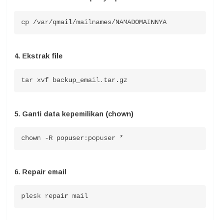
cp /var/qmail/mailnames/NAMADOMAINNYA
4. Ekstrak file
tar xvf backup_email.tar.gz
5. Ganti data kepemilikan (chown)
chown -R popuser:popuser *
6. Repair email
plesk repair mail