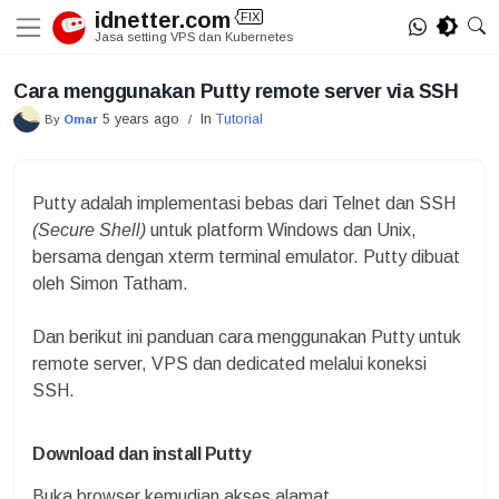
Skip
idnetter.com
FIX
MIG
to
Jasa setting VPS dan Kubernetes
content
Cara menggunakan Putty remote server via SSH
5 years ago
In
Tutorial
By
Omar
/
Putty adalah implementasi bebas dari Telnet dan SSH
(Secure Shell)
untuk platform Windows dan Unix,
bersama dengan xterm terminal emulator. Putty dibuat
oleh Simon Tatham.
Dan berikut ini panduan cara menggunakan Putty untuk
remote server, VPS dan dedicated melalui koneksi
SSH.
Download dan install Putty
Buka browser kemudian akses alamat