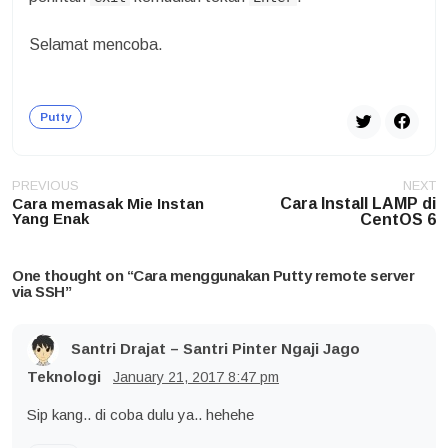
Selamat mencoba.
Putty
Post
PREVIOUS
NEXT
navigation
Cara memasak Mie Instan
Cara Install LAMP di
Yang Enak
CentOS 6
One thought on “
Cara menggunakan Putty remote server
via SSH
”
Santri Drajat – Santri Pinter Ngaji Jago
Teknologi
January 21, 2017
8:47 pm
Sip kang.. di coba dulu ya.. hehehe