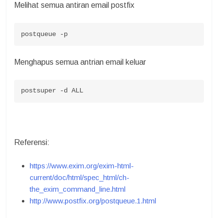
Melihat semua antiran email postfix
postqueue -p
Menghapus semua antrian email keluar
postsuper -d ALL
Referensi:
https://www.exim.org/exim-html-
current/doc/html/spec_html/ch-
the_exim_command_line.html
http://www.postfix.org/postqueue.1.html