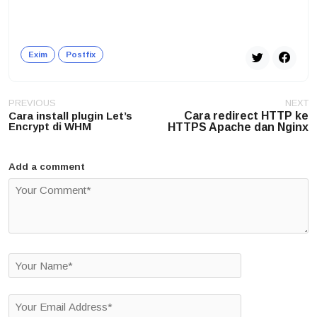
Exim
Postfix
Post
PREVIOUS
NEXT
navigation
Cara install plugin Let’s
Cara redirect HTTP ke
Encrypt di WHM
HTTPS Apache dan Nginx
Add a comment