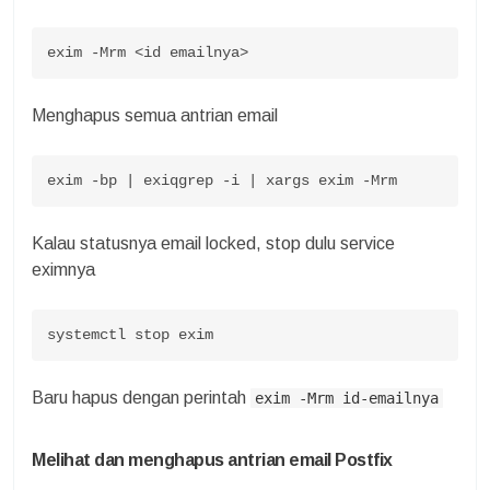
exim -Mrm
 <id emailnya>
Menghapus semua antrian email
exim -bp | exiqgrep -i | xargs exim -Mrm
Kalau statusnya email locked, stop dulu service
eximnya
systemctl stop exim
Baru hapus dengan perintah
exim -Mrm id-emailnya
Melihat dan menghapus antrian email Postfix