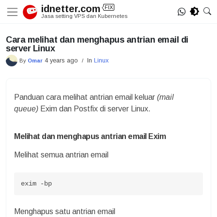
Skip
idnetter.com
FIX
to
Jasa setting VPS dan Kubernetes
content
Cara melihat dan menghapus antrian email di
server Linux
4 years ago
In
Linux
By
Omar
/
Panduan cara melihat antrian email keluar
(mail
queue)
Exim dan Postfix di server Linux.
Melihat dan menghapus antrian email Exim
Melihat semua antrian email
exim -bp
Menghapus satu antrian email