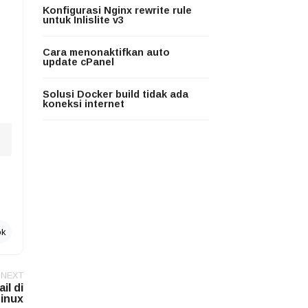
Konfigurasi Nginx rewrite rule
untuk Inlislite v3
Cara menonaktifkan auto
update cPanel
Solusi Docker build tidak ada
koneksi internet
ok
NEXT
il di
Linux