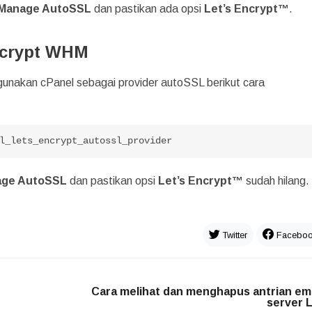
Manage AutoSSL
dan pastikan ada opsi
Let’s Encrypt™
.
Encrypt WHM
gunakan cPanel sebagai provider autoSSL berikut cara
l_lets_encrypt_autossl_provider
ge AutoSSL
dan pastikan opsi
Let’s Encrypt™
sudah hilang.
Twitter
Facebo
Cara melihat dan menghapus antrian ema
server 