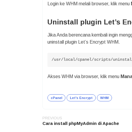
Login ke WHM melali browser, klik menu
Uninstall plugin Let’s 
Jika Anda berencana kembali ingin meng
uninstall plugin Let’s Encrypt WHM.
/usr/local/cpanel/scripts/uninstal
Akses WHM via browser, klik menu
Mana
cPanel
Let's Encrypt
WHM
PREVIOUS
Post
Cara install phpMyAdmin di Apache
navigation