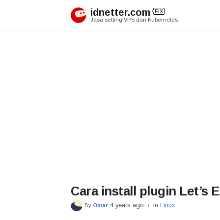
Skip
idnetter.com
FIX
to
Jasa setting VPS dan Kubernetes
content
Cara install plugin Let’s
4 years ago
In
Linux
By
Omar
/