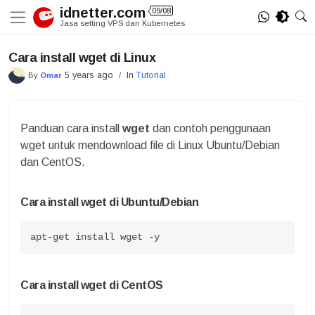
Skip
idnetter.com
09/08
to
Jasa setting VPS dan Kubernetes
content
Cara install wget di Linux
5 years ago
In
Tutorial
By
Omar
/
Panduan cara install
wget
dan contoh penggunaan
wget untuk mendownload file di Linux Ubuntu/Debian
dan CentOS.
Cara install wget di Ubuntu/Debian
apt-get install wget -y
Cara install wget di CentOS