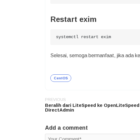
Restart exim
systemctl restart exim
Selesai, semoga bermanfaat, jika ada k
CentOS
PREVIOUS
Post
Beralih dari LiteSpeed ke OpenLiteSpeed
navigation
DirectAdmin
Add a comment