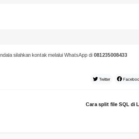
endala silahkan kontak melalui WhatsApp di
081235008433
Twitter
Facebo
Cara split file SQL di 