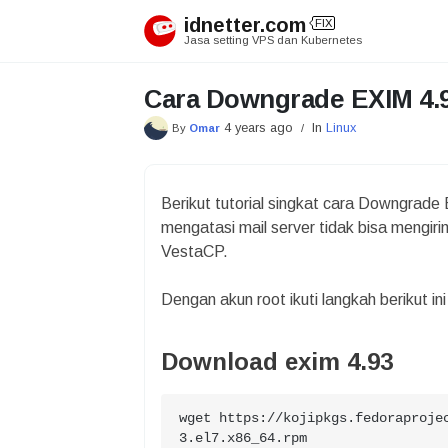
Skip
idnetter.com
FIX
to
Jasa setting VPS dan Kubernetes
content
Cara Downgrade EXIM 4.9
4 years ago
In
Linux
By
Omar
/
Berikut tutorial singkat cara Downgrade
mengatasi mail server tidak bisa mengir
VestaCP.
Dengan akun root ikuti langkah berikut in
Download exim 4.93
wget https://kojipkgs.fedoraproje
3.el7.x86_64.rpm