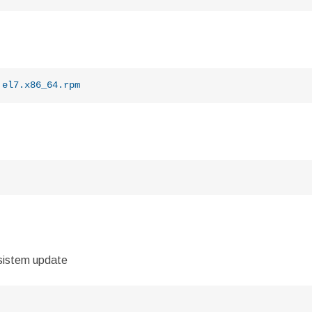
.el7
.x86_64
.rpm
 sistem update