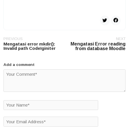
Post
PREVIOUS
NEXT
navigation
Mengatasi error mkdir():
Mengatasi Error reading
Invalid path CodeIginiter
from database Moodle
Add a comment