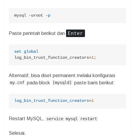
mysql -uroot -
p
Enter
Paste perintah berikut dan
set
global
log_bin_trust_function_creators=
1
;
Alternatif, bisa diset permanent melalui konfigurasi
pada block
paste baris berikut:
my.cnf
[mysqld]
log_bin_trust_function_creators
=
1
Restart MySQL,
service mysql restart
Selesai.