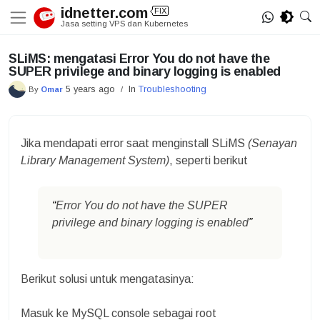
Skip
idnetter.com
FIX
to
Jasa setting VPS dan Kubernetes
content
SLiMS: mengatasi Error You do not have the
SUPER privilege and binary logging is enabled
5 years ago
In
Troubleshooting
By
Omar
/
Jika mendapati error saat menginstall SLiMS
(Senayan
Library Management System)
, seperti berikut
Error You do not have the SUPER
privilege and binary logging is enabled
Berikut solusi untuk mengatasinya:
Masuk ke MySQL console sebagai root