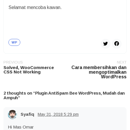
Selamat mencoba kawan.
WP
Post
PREVIOUS
NEXT
navigation
Solved, WooCommerce
Cara membersihkan dan
CSS Not Working
mengoptimalkan
WordPress
2 thoughts on “
Plugin AntiSpam Bee WordPress, Mudah dan
Ampuh
”
Syafiq
May 31, 2018
5:29 pm
Hi Mas Omar