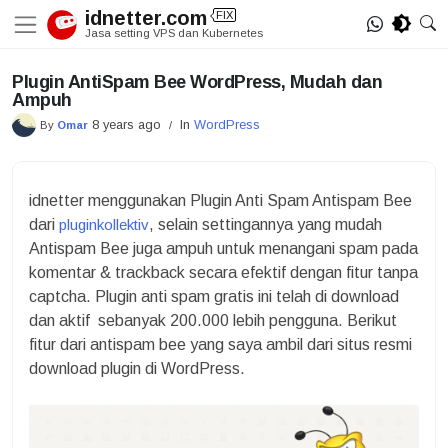
Skip
idnetter.com
FIX
to
Jasa setting VPS dan Kubernetes
content
Plugin AntiSpam Bee WordPress, Mudah dan
Ampuh
8 years ago
In
WordPress
By
Omar
/
idnetter menggunakan Plugin Anti Spam Antispam Bee
dari
pluginkollektiv
, selain settingannya yang mudah
Antispam Bee juga ampuh untuk menangani spam pada
komentar & trackback secara efektif dengan fitur tanpa
captcha. Plugin anti spam gratis ini telah di download
dan aktif sebanyak 200.000 lebih pengguna. Berikut
fitur dari antispam bee yang saya ambil dari situs resmi
download plugin di WordPress.