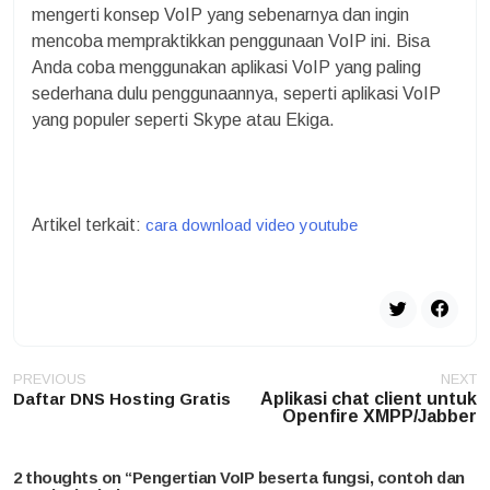
mengerti konsep VoIP yang sebenarnya dan ingin
mencoba mempraktikkan penggunaan VoIP ini. Bisa
Anda coba menggunakan aplikasi VoIP yang paling
sederhana dulu penggunaannya, seperti aplikasi VoIP
yang populer seperti Skype atau Ekiga.
Artikel terkait:
cara download video youtube
Post
PREVIOUS
NEXT
navigation
Daftar DNS Hosting Gratis
Aplikasi chat client untuk
Openfire XMPP/Jabber
2 thoughts on “
Pengertian VoIP beserta fungsi, contoh dan