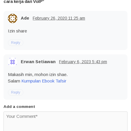
cara kerja dari VoIP
”
Ade
February 26, 2020
11:25 am
Izin share
Reply
Erwan Setiawan
February 6, 2023
5:43 pm
Makasih min, mohon izin shae.
Salam
Kumpulan Ebook Tafsir
Reply
Add a comment