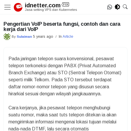
Skip
idnetter.com
FIX
MIG
to
Jasa setting VPS dan Kubernetes
content
Pengertian VoIP beserta fungsi, contoh dan cara
kerja dari VoIP
5 years ago
In
Article
By
Sulaiman
/
Pada jaringan telepon suara konvensional, pesawat
telepon terkoneksi dengan PABX (Privat Automated
Branch Exchange) atau STO (Sentral Telepon Otomat)
seperti milik Telkom. Pada STO tersebut terdapat
daftar nomor-nomor telepon yang disusun secara
hirarkial sesuai dengan wilayah jangkauannya.
Cara kerjanya, jika pesawat telepon menghubungi
suatu nomor, maka saat tuts telepon ditekan ia akan
mengirimkan informasi mengenai lokasi tujuan melalui
nada-nada DTMF, lalu secara otomatis