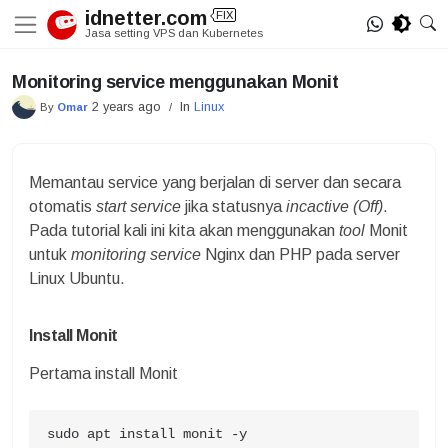
Skip
idnetter.com
FIX
to
Jasa setting VPS dan Kubernetes
content
Monitoring service menggunakan Monit
2 years ago
In
Linux
By
Omar
/
Memantau service yang berjalan di server dan secara
otomatis
start service
jika statusnya
incactive (Off)
.
Pada tutorial kali ini kita akan menggunakan
tool
Monit
untuk
monitoring service
Nginx dan PHP pada server
Linux Ubuntu.
Install Monit
Pertama install Monit
sudo apt install monit -y