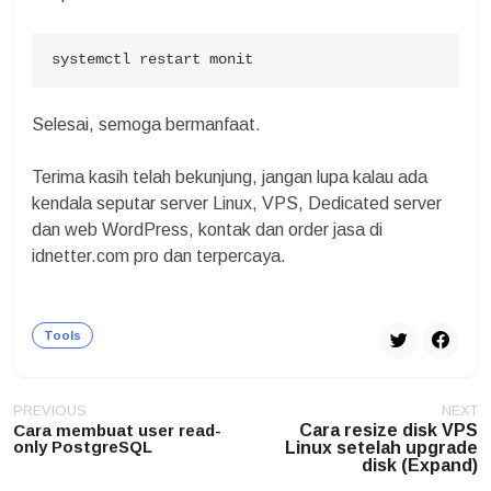
systemctl restart monit
Selesai, semoga bermanfaat.
Terima kasih telah bekunjung, jangan lupa kalau ada
kendala seputar server Linux, VPS, Dedicated server
dan web WordPress, kontak dan order jasa di
idnetter.com pro dan terpercaya.
Tools
Post
PREVIOUS
NEXT
navigation
Cara membuat user read-
Cara resize disk VPS
only PostgreSQL
Linux setelah upgrade
disk (Expand)