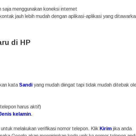
 saja menggunakan koneksi internet
 kontak jauh lebih mudah dengan aplikasi-aplikasi yang ditawarka
ru di HP
ukan kata
Sandi
yang mudah diingat tapi tidak mudah ditebak ol
telepon harus aktif)
Jenis kelamin
.
 untuk melakukan verifikasi nomor telepon. Klik
Kirim
jika anda
, maka Google akan mengirimkan kode unik ke nomor telepon and