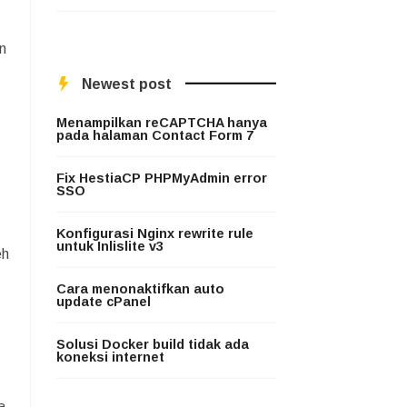
n
Newest post
Menampilkan reCAPTCHA hanya
pada halaman Contact Form 7
Fix HestiaCP PHPMyAdmin error
SSO
Konfigurasi Nginx rewrite rule
untuk Inlislite v3
eh
Cara menonaktifkan auto
update cPanel
Solusi Docker build tidak ada
koneksi internet
a,