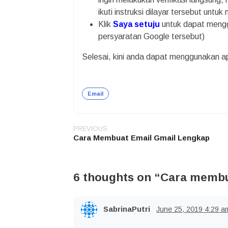
ikuti instruksi dilayar tersebut untu
Klik
Saya setuju
untuk dapat mengg
persyaratan Google tersebut)
Selesai, kini anda dapat menggunakan a
Email
PREVIOUS
Post
Cara Membuat Email Gmail Lengkap
navigation
6 thoughts on “
Cara membua
SabrinaPutri
June 25, 2019
4:29 a