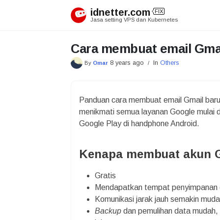
Skip
idnetter.com
FIX
to
Jasa setting VPS dan Kubernetes
content
Cara membuat email Gmai
8 years ago
In
Others
By
Omar
/
Panduan cara membuat email Gmail baru
menikmati semua layanan Google mulai d
Google Play di handphone Android.
Kenapa membuat akun G
Gratis
Mendapatkan tempat penyimpanan da
Komunikasi jarak jauh semakin mud
Backup
dan pemulihan data mudah, m