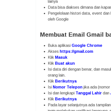
lainya
Data bisa diakses dimana dan kapan
Pengelolaan histori data, event dan
oleh Google
Membuat Email Gmail ba
Buka aplikasi
Google Chrome
Akses
https://gmail.com
Klik
Masuk
Klik
Buat akun
Isi data diri dengan benar, dan mas
orang lain.
Klik
Berikutnya
Isi
Nomor Telepon
jika ada (nomor 
Isi dan lengkapi
Tanggal Lahir
dan
Klik
Berikutnya
Pada layar selanjutnya ada tampilan
ingin melakukan verifikasi langsung