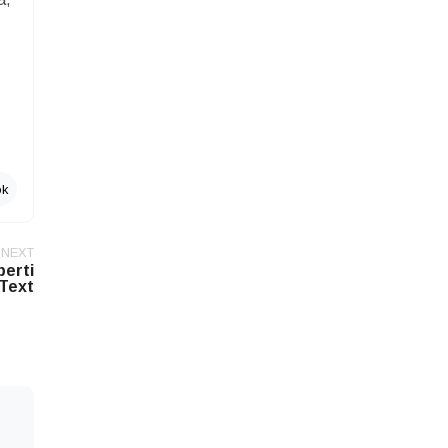
ok
NEXT
erti
Text