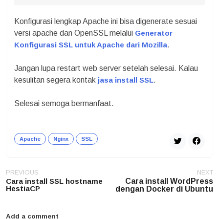
Konfigurasi lengkap Apache ini bisa digenerate sesuai
versi apache dan OpenSSL melalui
Generator
Konfigurasi SSL untuk Apache dari Mozilla
.
Jangan lupa restart web server setelah selesai. Kalau
kesulitan segera kontak
jasa install SSL
.
Selesai semoga bermanfaat.
Apache
Nginx
SSL
Post
PREVIOUS
NEXT
navigation
Cara install SSL hostname
Cara install WordPress
HestiaCP
dengan Docker di Ubuntu
Add a comment