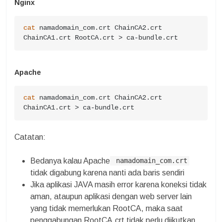
Nginx
cat
 namadomain_com.crt ChainCA2.crt 
ChainCA1.crt RootCA.crt > ca-bundle.crt
Apache
cat
 namadomain_com.crt ChainCA2.crt 
ChainCA1.crt > ca-bundle.crt
Catatan:
Bedanya kalau Apache
namadomain_com.crt
tidak digabung karena nanti ada baris sendiri
Jika aplikasi JAVA masih error karena koneksi tidak
aman, ataupun aplikasi dengan web server lain
yang tidak memerlukan RootCA, maka saat
penggabungan RootCA.crt tidak perlu diikutkan.