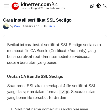
Skip
idnetter.com
FIX
to
Jasa setting VPS dan Kubernetes
content
Cara install sertifikat SSL Sectigo
4 years ago
In
Linux
By
Omar
/
Berikut ini cara install sertifikat SSL Sectigo serta cara
membuat file CA Bundle (Certificate Authority) yang
berisi sertifikat root dan intermediate
certificates
secara berurutan yang benar.
Urutan CA Bundle SSL Sectigo
Saat order SSL akan mendapat 4 file sertifikat SSL
yang diarsipkan dalam format
. Secara urutan
.zip
yang benar file tersebut terdiri dari:
Sertitifat nama domain itu sendiri biasanya