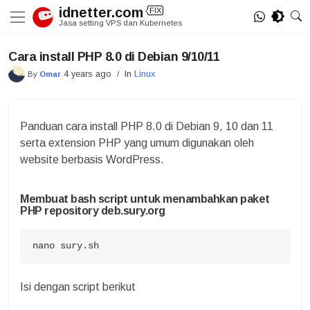
Skip
idnetter.com
FIX
to
Jasa setting VPS dan Kubernetes
content
Cara install PHP 8.0 di Debian 9/10/11
4 years ago
In
Linux
By
Omar
/
Panduan cara install PHP 8.0 di Debian 9, 10 dan 11
serta extension PHP yang umum digunakan oleh
website berbasis WordPress.
Membuat bash script untuk menambahkan paket
PHP repository deb.sury.org
nano sury.sh
Isi dengan script berikut