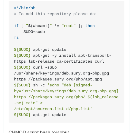
#!/bin/sh
# To add this repository please do:
if
 [ 
"
$(whoami)
"
 != 
"root"
 ]; 
then
fi
${SUDO}
${SUDO}
 apt-get -y install apt-transport-
${SUDO}
 curl -sSLo 
/usr/share/keyrings/deb.sury.org-php.gpg 
${SUDO}
 sh -c 
'echo "deb [signed-
by=/usr/share/keyrings/deb.sury.org-php.gpg] 
https://packages.sury.org/php/ $(lsb_release 
-sc) main" > 
/etc/apt/sources.list.d/php.list'
${SUDO}
 apt-get update
CHMOD script bash tersebut