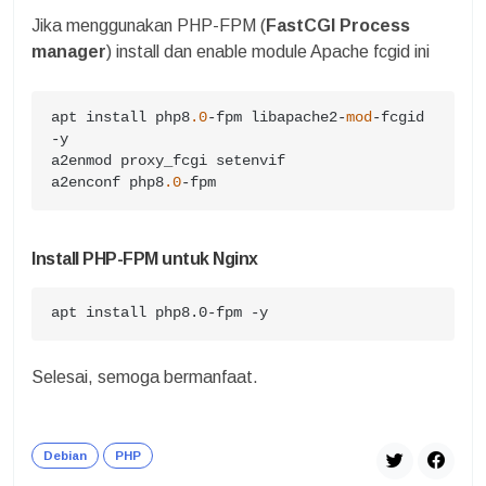
Jika menggunakan PHP-FPM (
FastCGI Process
manager
) install dan enable module Apache fcgid ini
apt install php8
.0
-fpm libapache2-
mod
-fcgid 
-y

a2enmod proxy_fcgi setenvif

a2enconf php8
.0
-fpm
Install PHP-FPM untuk Nginx
apt install php8.0-fpm -y
Selesai, semoga bermanfaat.
Debian
PHP