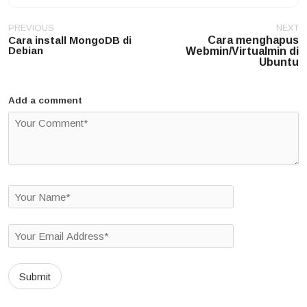
Post
PREVIOUS
NEXT
navigation
Cara install MongoDB di
Cara menghapus
Debian
Webmin/Virtualmin di
Ubuntu
Add a comment