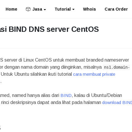
Home
Tutorial
Whois
Cara Order
Jasa
rasi BIND DNS server CentOS
NS server di Linux CentOS untuk membuat branded nameserver
ver dengan nama domain yang diinginkan, misalnya
ns1.domain-
 Untuk Ubuntu silahkan ikuti tutorial
cara membuat private
n
.
amed, named hanya alias dari
BIND
, kalau di Ubuntu/Debian
nci deskripsinya dapat anda lihat pada halaman
download BIN
S