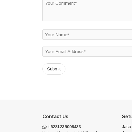
Contact Us
Set
+6281235008433
Jasa