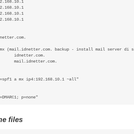
mx (mail.idnetter.com. backup - install mail server di se
rc  14400	IN	TXT	"v=DMARC1; p=none"
e files