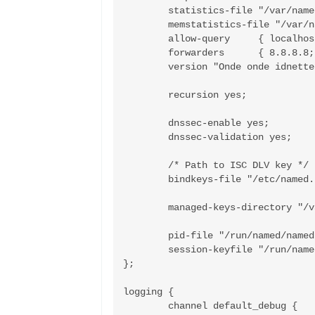
	statistics-file "/var/named/data/named_stats.txt";

	memstatistics-file "/var/named/data/named_mem_stats.txt";

	allow-query     { localhost; any; }; #tambahkan untuk slave 192.10.0.2; jika ada

	forwarders	{ 8.8.8.8; 8.8.4.4; };

	version "Onde onde idnetter"; # Menyamarkan versi BIND

	recursion yes;

	dnssec-enable yes;

	dnssec-validation yes;

	/* Path to ISC DLV key */

	bindkeys-file "/etc/named.iscdlv.key";

	managed-keys-directory "/var/named/dynamic";

	pid-file "/run/named/named.pid";

	session-keyfile "/run/named/session.key";

};

logging {

	channel default_debug {
