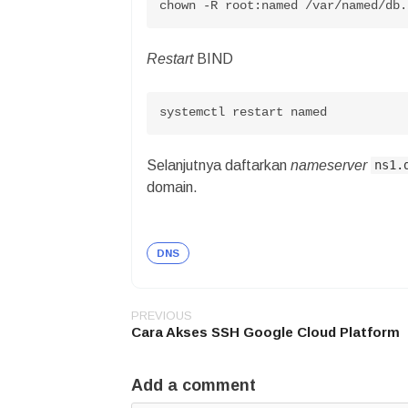
chown -R root:named /var/named/db.
Restart
BIND
systemctl restart named
Selanjutnya daftarkan
nameserver
ns1.
domain.
DNS
PREVIOUS
Post
Cara Akses SSH Google Cloud Platform
navigation
Add a comment