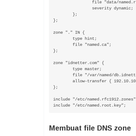
		file "data/named.run";

		severity dynamic;

	};

};

zone "." IN {

	type hint;

	file "named.ca";

};

zone "idnetter.com" {

	type master;

	file "/var/named/db.idnetter.com";

	allow-transfer { 192.10.10.1; }; # catatan: ini IP slave (ns2), jika ada

};

include "/etc/named.rfc1912.zones";
Membuat file DNS zone