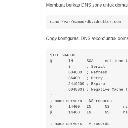
Membuat berkas DNS zone untuk domain
nano /var/named/db.idnetter.com
Copy
konfigurasi DNS
record
untuk domai
$TTL 604800

@	IN	SOA	ns1.idnetter.com.	admin.idnetter.com. (

	3	; Serial

	604800	; Refresh

	86400	; Retry

	2419200	; Expire

	604800)	; Negative Cache TTL

;

; name servers - NS records

@	14400	IN	NS	ns1.idnetter.com.

@	14400	IN	NS	ns2.idnetter.com.

; name servers - A records
