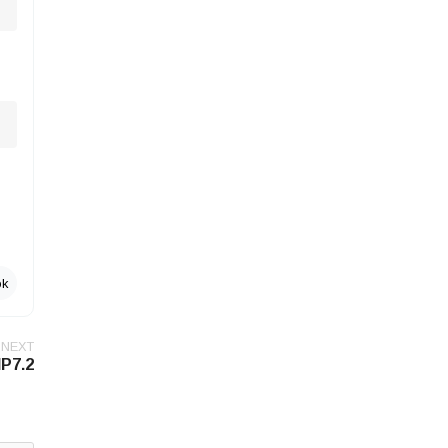
ok
NEXT
HP7.2