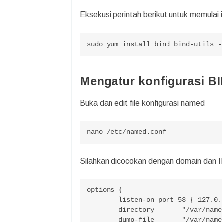
Eksekusi perintah berikut untuk memulai 
sudo yum install bind bind-utils -
Mengatur konfigurasi B
Buka dan edit file konfigurasi named
nano /etc/named.conf
Silahkan dicocokan dengan domain dan I
options {

	listen-on port 53 { 127.0.0.1; 192.10.10.1;}; #ip ns1

	directory       "/var/named";

	dump-file       "/var/named/data/cache_dump.db";
