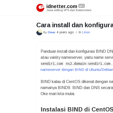
Skip
idnetter.com
FIX
to
Jasa setting VPS dan Kubernetes
content
Cara install dan konfigu
4 years ago
In
Linux
By
Omar
/
Panduan install dan konfigurasi BIND D
atau vanity nameserver, yaitu name ser
.
sendiri.com
ns2.domain-sendiri.com
nameserver dengan BIND di Ubuntu/Debia
BIND kalau di CentOS dikenal dengan n
namanya BIND9. BIND dan DNS secara ri
Oke mari kita mulai.
Instalasi BIND di CentO