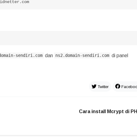
idnetter.com
dan
di panel
domain-sendiri.com
ns2.domain-sendiri.com
Twitter
Facebo
Cara install Mcrypt di P