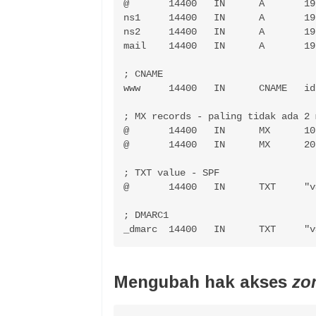
@	14400	IN	A	192.168.10.1

ns1	14400	IN	A	192.168.10.1

ns2	14400	IN	A	192.168.10.1

mail	14400	IN	A	192.168.10.1

; CNAME

www	14400	IN	CNAME	idnetter.com.

; MX records - paling tidak ada 2 
@	14400	IN	MX	10	idnetter.com.

@	14400	IN	MX	20	mail.idnetter.com.

; TXT value - SPF

@	14400	IN	TXT	"v=spf1 a mx ip4:192.168.10.1 ~all"

; DMARC1

_dma
Mengubah hak akses
zon