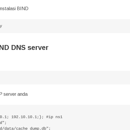
instalasi BIND
y
IND DNS server
P server anda