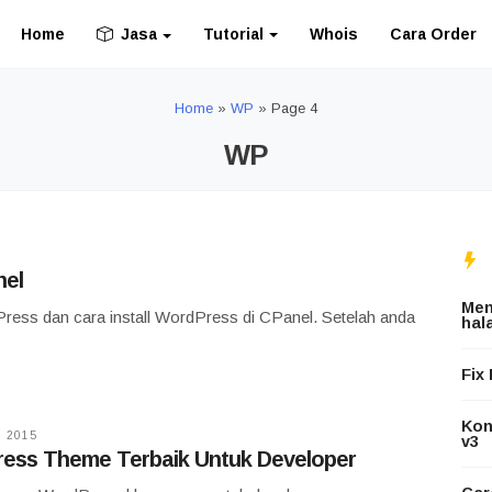
Home
Tutorial
Whois
Cara Order
Jasa
Home
»
WP
»
Page 4
WP
nel
Men
ess dan cara install WordPress di CPanel. Setelah anda
hal
Fix
Konf
 2015
v3
ess Theme Terbaik Untuk Developer