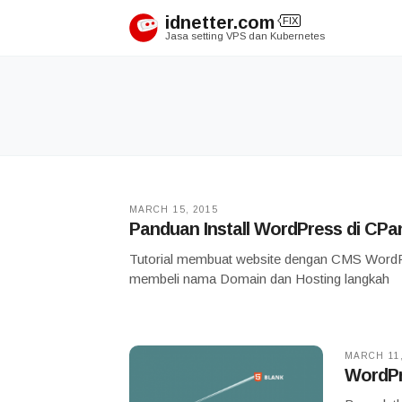
Skip
idnetter.com
FIX
to
Jasa setting VPS dan Kubernetes
content
MARCH 15, 2015
Panduan Install WordPress di CPa
Tutorial membuat website dengan CMS WordPr
membeli nama Domain dan Hosting langkah
MARCH 11,
WordPr