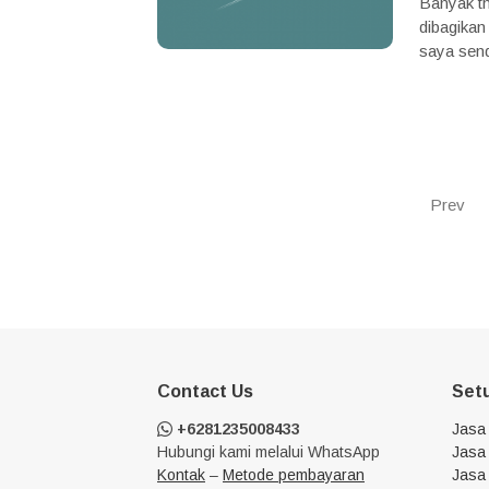
Banyak t
dibagikan
saya send
Prev
Contact Us
Set
+6281235008433
Jasa
Hubungi kami melalui WhatsApp
Jasa 
Kontak
–
Metode pembayaran
Jasa 