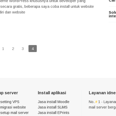
Car
heme WordPress khususnya untuk developer yang
 secara gratis, beberapa saya coba install untuk website
iri dan website
Sol
int
1
2
3
4
up server
Install aplikasi
Layanan idne
 setting VPS
Jasa install Moodle
No.
1 - Layana
migrasi website
Jasa install SLiMS
mail server ber
setup mail server
Jasa install EPrints