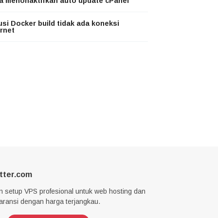
a menonaktifkan auto update cPanel
usi Docker build tidak ada koneksi
ernet
tter.com
n setup VPS profesional untuk web hosting dan
garansi dengan harga terjangkau.