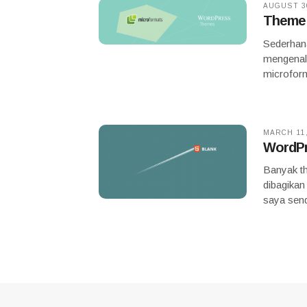
AUGUST 30
Theme 
Sederhan
mengenal
microfor
MARCH 11,
WordPr
Banyak t
dibagikan
saya send