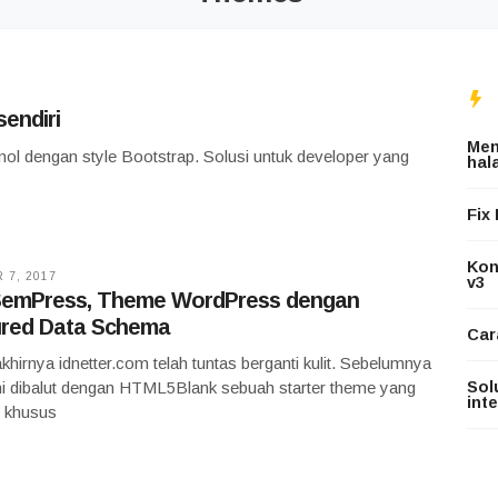
endiri
Men
ol dengan style Bootstrap. Solusi untuk developer yang
hal
Fix
Konf
 7, 2017
v3
SemPress, Theme WordPress dengan
ured Data Schema
Car
khirnya idnetter.com telah tuntas berganti kulit. Sebelumnya
ni dibalut dengan HTML5Blank sebuah starter theme yang
Sol
int
g khusus