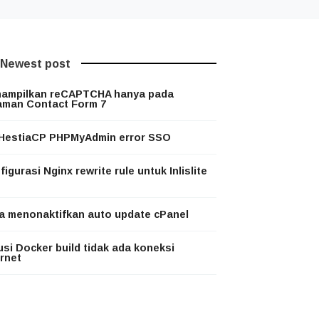
Newest post
ampilkan reCAPTCHA hanya pada
aman Contact Form 7
 HestiaCP PHPMyAdmin error SSO
igurasi Nginx rewrite rule untuk Inlislite
a menonaktifkan auto update cPanel
usi Docker build tidak ada koneksi
ernet