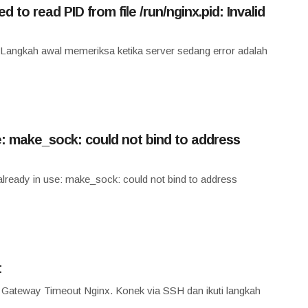
d to read PID from file /run/nginx.pid: Invalid
. Langkah awal memeriksa ketika server sedang error adalah
se: make_sock: could not bind to address
 already in use: make_sock: could not bind to address
t
04 Gateway Timeout Nginx. Konek via SSH dan ikuti langkah