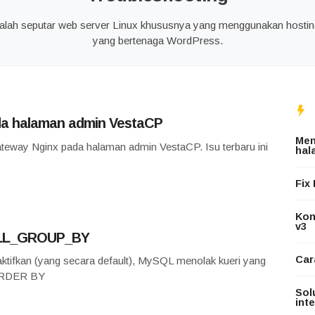
lah seputar web server Linux khususnya yang menggunakan hosti
yang bertenaga WordPress.
da halaman admin VestaCP
Men
gateway Nginx pada halaman admin VestaCP. Isu terbaru ini
hal
Fix
Konf
v3
ULL_GROUP_BY
Car
kan (yang secara default), MySQL menolak kueri yang
r ORDER BY
Sol
int