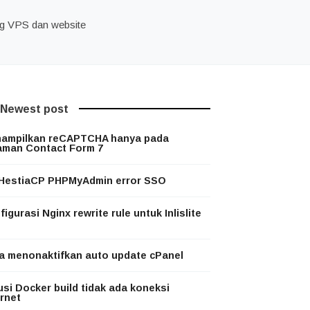
ng VPS dan website
Newest post
ampilkan reCAPTCHA hanya pada
aman Contact Form 7
 HestiaCP PHPMyAdmin error SSO
igurasi Nginx rewrite rule untuk Inlislite
a menonaktifkan auto update cPanel
usi Docker build tidak ada koneksi
ernet