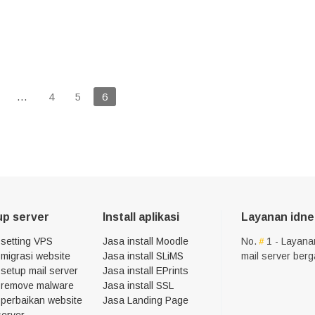
…
4
5
6
up server
Install aplikasi
Layanan idne
 setting VPS
Jasa install Moodle
No.
1 - Layana
migrasi website
Jasa install SLiMS
mail server ber
setup mail server
Jasa install EPrints
 remove malware
Jasa install SSL
 perbaikan website
Jasa Landing Page
server