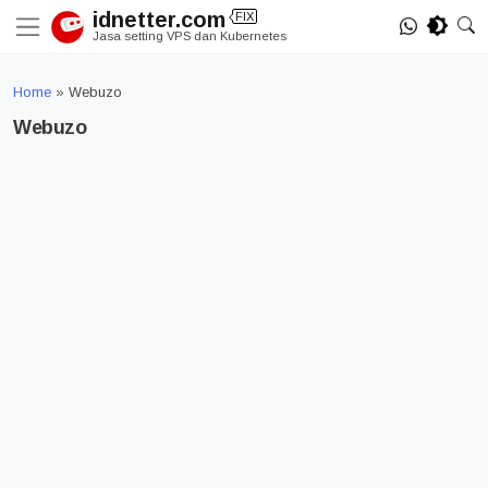
Skip
idnetter.com
FIX
to
Jasa setting VPS dan Kubernetes
content
Home
»
Webuzo
Webuzo